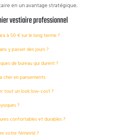
ire en un avantage stratégique.
ier vestiaire professionnel
ara à 50 € sur le long terme ?
ns y passer des jours ?
iques de bureau qui durent ?
era cher en pansements
er tout un look low-cost ?
hysiques ?
sures confortables et durables ?
re votre féminité ?