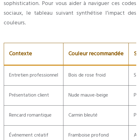
sophistication. Pour vous aider à naviguer ces codes
sociaux, le tableau suivant synthétise l’impact des
couleurs.
Contexte
Couleur recommandée
Si
Entretien professionnel
Bois de rose froid
Sér
Présentation client
Nude mauve-beige
Pr
Rencard romantique
Carmin bleuté
Pa
Événement créatif
Framboise profond
Au