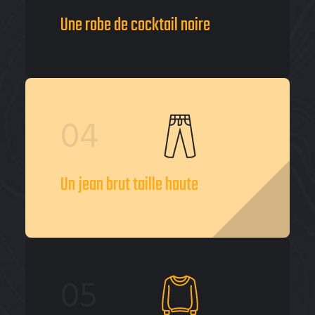
Une robe de cocktail noire
04
Un jean brut taille haute
05